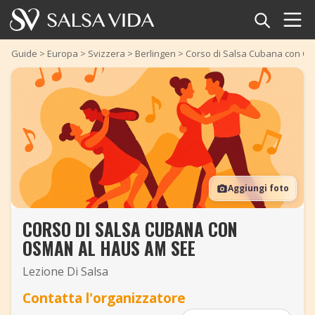
Home
Guide
>
Europa
>
Svizzera
>
Berlingen
>
Corso di Salsa Cubana con O
Eventi
Notizie
Articoli
Aggiungi foto
Video
CORSO DI SALSA CUBANA CON
Glossario della salsa
OSMAN AL HAUS AM SEE
Negozio
Lezione Di Salsa
Contatta l'organizzatore
TuneTempo