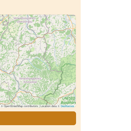
© OpenStreetMap contributors | Location data ©
GeoNames