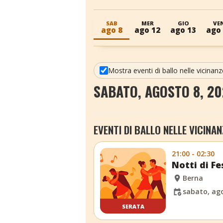
SAB
MER
GIO
VE
ago 8
ago 12
ago 13
ago
Mostra eventi di ballo nelle vicinanz
SABATO, AGOSTO 8, 20
EVENTI DI BALLO NELLE VICINAN
21:00 - 02:30
Notti di Fe
Berna
sabato, ago
SERATA