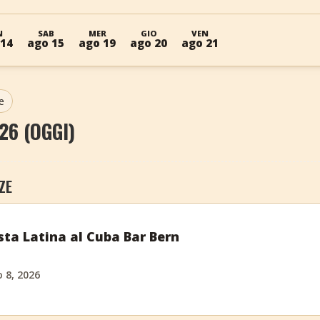
N
SAB
MER
GIO
VEN
 14
ago 15
ago 19
ago 20
ago 21
e
26 (OGGI)
ZE
sta Latina al Cuba Bar Bern
 8, 2026