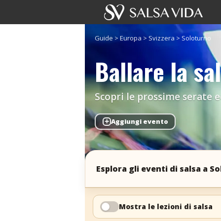
Guide
>
Europa
>
Svizzera
>
Soloturno
Ballare la sa
Scopri le prossime serate ed
+
Aggiungi evento
Esplora gli eventi di salsa a S
Mostra le lezioni di salsa