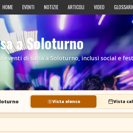
HOME
EVENTI
NOTIZIE
ARTICOLI
VIDEO
GLOSSARI
lsa a Soloturno
 eventi di salsa a Soloturno, inclusi social e fest
oloturno
Vista elenco
Vista ca