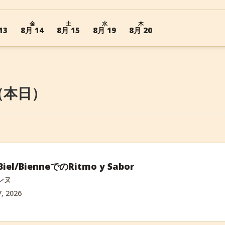
金
土
水
木
13
8月 14
8月 15
8月 19
8月 20
6 （本日）
Biel/BienneでのRitmo y Sabor
ンヌ
, 2026