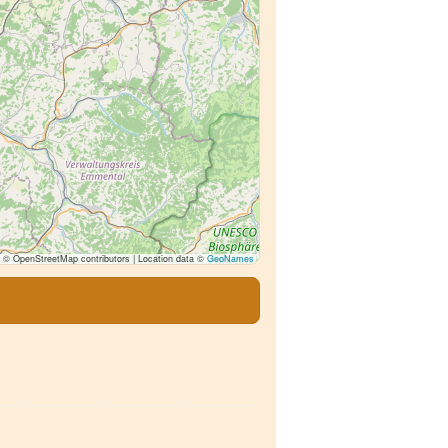
© OpenStreetMap contributors | Location data ©
GeoNames