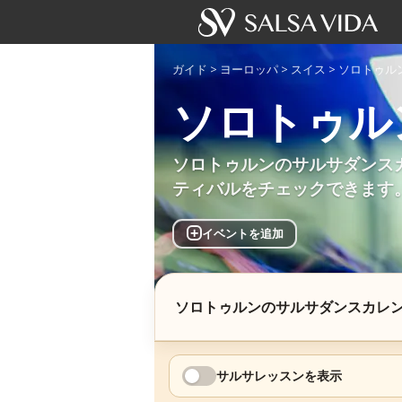
ガイド
>
ヨーロッパ
>
スイス
>
ソロトゥル
ソロトゥル
ソロトゥルンのサルサダンス
ティバルをチェックできます
+
イベントを追加
ソロトゥルンのサルサダンスカレ
サルサレッスンを表示