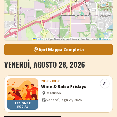
Leaflet
|
© OpenStreetMap contributors | Location data ©
GeoNames
Apri Mappa Completa
VENERDÌ, AGOSTO 28, 2026
20:30 - 00:30
Condiv
Wine & Salsa Fridays
Madison
venerdì, ago 28, 2026
LEZIONE E
SOCIAL