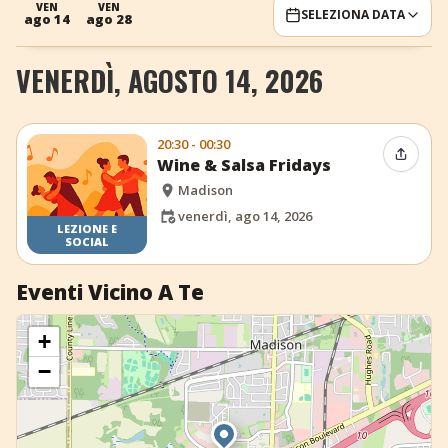
VEN
VEN
SELEZIONA DATA
ago 14
ago 28
+
Aggiungi evento
VENERDÌ, AGOSTO 14, 2026
20:30 - 00:30
Condiv
Wine & Salsa Fridays
Madison
venerdì, ago 14, 2026
LEZIONE E
SOCIAL
Eventi Vicino A Te
+
−