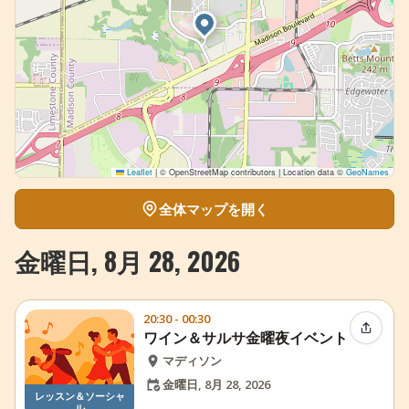
Leaflet
|
© OpenStreetMap contributors | Location data ©
GeoNames
全体マップを開く
金曜日, 8月 28, 2026
20:30 - 00:30
イベン
ワイン＆サルサ金曜夜イベント
マディソン
金曜日, 8月 28, 2026
レッスン＆ソーシャ
ル