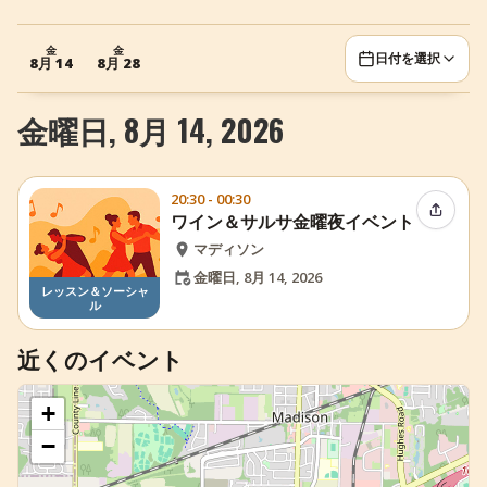
+
イベントを追加
金
金
日付を選択
8月 14
8月 28
金曜日, 8月 14, 2026
20:30 - 00:30
イベン
ワイン＆サルサ金曜夜イベント
マディソン
金曜日, 8月 14, 2026
レッスン＆ソーシャ
ル
近くのイベント
+
−