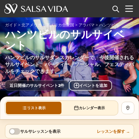
ホーム
ガイド
>
北アメリカ
>
アメリカ合衆国
>
アラバマ
>
ハンツビル
ハンツビルのサルサイベ
イベント
ント
ニュース
ハンツビルのサルサダンスカレンダーで、今後開催される
サルサイベント、パーティー、ソーシャル、フェスティバ
記事
ルをチェックできます。
動画
+
近日開催のサルサイベント2件
イベントを追加
サルサ用語集
リスト表示
カレンダー表示
地図を
ショップ
TuneTempo
サルサレッスンを表示
レッスンを探す
→