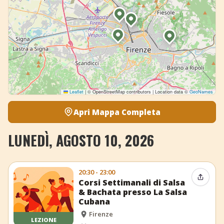
Leaflet
|
© OpenStreetMap contributors | Location data ©
GeoNames
Apri Mappa Completa
LUNEDÌ, AGOSTO 10, 2026
20:30 - 23:00
Condiv
Corsi Settimanali di Salsa
& Bachata presso La Salsa
Cubana
Firenze
LEZIONE