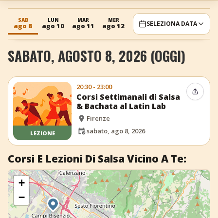
+
Aggiungi evento
SAB
LUN
MAR
MER
GIO
VEN
SAB
SELEZIONA DATA
ago 8
ago 10
ago 11
ago 12
ago 13
ago 14
ago 15
SABATO, AGOSTO 8, 2026 (OGGI)
20:30 - 23:00
Condiv
Corsi Settimanali di Salsa
& Bachata al Latin Lab
Firenze
sabato, ago 8, 2026
LEZIONE
Corsi E Lezioni Di Salsa Vicino A Te:
+
−