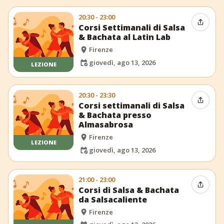
20:30 - 23:00
Condiv
Corsi Settimanali di Salsa
& Bachata al Latin Lab
Firenze
giovedì, ago 13, 2026
LEZIONE
20:30 - 23:30
Condiv
Corsi settimanali di Salsa
& Bachata presso
Almasabrosa
Firenze
LEZIONE
giovedì, ago 13, 2026
21:00 - 23:00
Condiv
Corsi di Salsa & Bachata
da Salsacaliente
Firenze