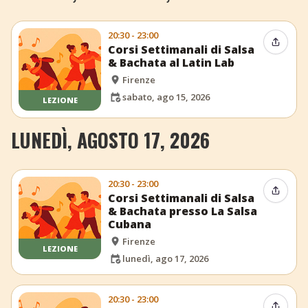
20:30 - 23:00
Condiv
Corsi Settimanali di Salsa
& Bachata al Latin Lab
Firenze
sabato, ago 15, 2026
LEZIONE
LUNEDÌ, AGOSTO 17, 2026
20:30 - 23:00
Condiv
Corsi Settimanali di Salsa
& Bachata presso La Salsa
Cubana
Firenze
LEZIONE
lunedì, ago 17, 2026
20:30 - 23:00