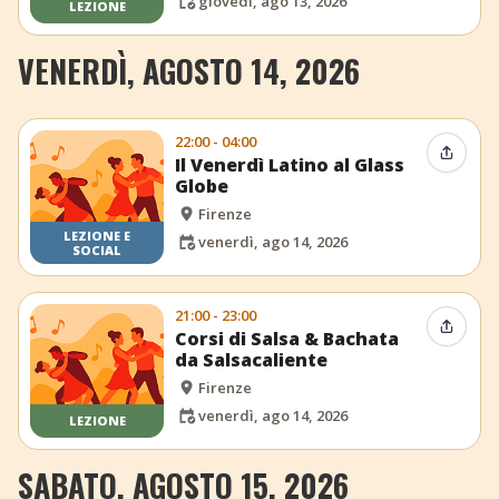
giovedì, ago 13, 2026
LEZIONE
VENERDÌ, AGOSTO 14, 2026
22:00 - 04:00
Condiv
Il Venerdì Latino al Glass
Globe
Firenze
LEZIONE E
venerdì, ago 14, 2026
SOCIAL
21:00 - 23:00
Condiv
Corsi di Salsa & Bachata
da Salsacaliente
Firenze
venerdì, ago 14, 2026
LEZIONE
SABATO, AGOSTO 15, 2026