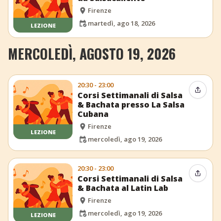
Firenze
martedì, ago 18, 2026
LEZIONE
MERCOLEDÌ, AGOSTO 19, 2026
20:30 - 23:00
Condiv
Corsi Settimanali di Salsa
& Bachata presso La Salsa
Cubana
Firenze
LEZIONE
mercoledì, ago 19, 2026
20:30 - 23:00
Condiv
Corsi Settimanali di Salsa
& Bachata al Latin Lab
Firenze
mercoledì, ago 19, 2026
LEZIONE