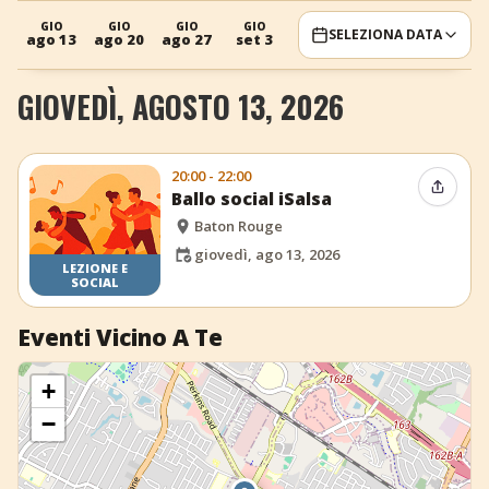
+
Aggiungi evento
GIO
GIO
GIO
GIO
SELEZIONA DATA
ago 13
ago 20
ago 27
set 3
GIOVEDÌ, AGOSTO 13, 2026
20:00 - 22:00
Condiv
Ballo social iSalsa
Baton Rouge
giovedì, ago 13, 2026
LEZIONE E
SOCIAL
Eventi Vicino A Te
+
−