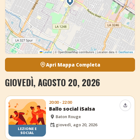
Leaflet
|
© OpenStreetMap contributors | Location data ©
GeoNames
Apri Mappa Completa
GIOVEDÌ, AGOSTO 20, 2026
20:00 - 22:00
Condiv
Ballo social iSalsa
Baton Rouge
giovedì, ago 20, 2026
LEZIONE E
SOCIAL