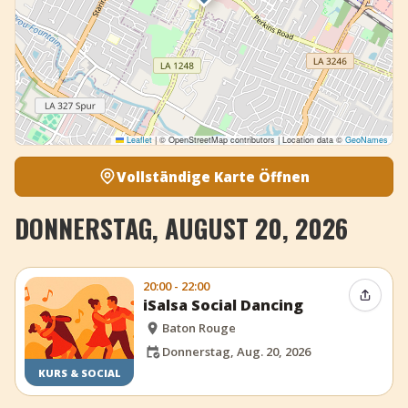
Leaflet
|
© OpenStreetMap contributors | Location data ©
GeoNames
Vollständige Karte Öffnen
DONNERSTAG, AUGUST 20, 2026
20:00 - 22:00
Event t
iSalsa Social Dancing
Baton Rouge
Donnerstag, Aug. 20, 2026
KURS & SOCIAL