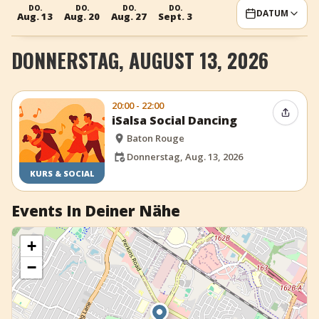
DO.
DO.
DO.
DO.
DATUM
+
Event hinzufügen
Aug. 13
Aug. 20
Aug. 27
Sept. 3
DONNERSTAG, AUGUST 13, 2026
20:00 - 22:00
Event t
iSalsa Social Dancing
Baton Rouge
Donnerstag, Aug. 13, 2026
KURS & SOCIAL
Events In Deiner Nähe
+
−