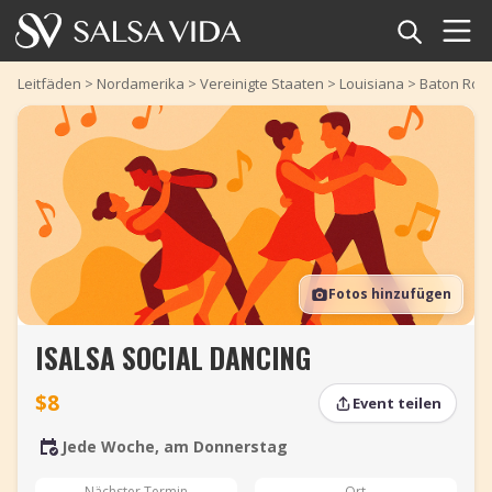
Startseite
Leitfäden
>
Nordamerika
>
Vereinigte Staaten
>
Louisiana
>
Baton Rou
Veranstaltungen
Nachrichten
Artikel
Fotos hinzufügen
Videos
ISALSA SOCIAL DANCING
Salsa-Begriffe
$8
Event teilen
Shop
Jede Woche, am Donnerstag
TuneTempo
Nächster Termin
Ort