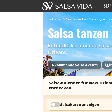
STAR
Leitfäden
>
Nordamerika
>
Vereinigte Sta
Salsa tanzen
Entdecke kommende Salsa-Ev
Orleans.
4 kommende Salsa-Events
+
E
Salsa-Kalender für New Orlea
entdecken
Salsakurse anzeigen