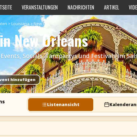
TSEITE
VERANSTALTUNGEN
NACHRICHTEN
ARTIKEL
VID
aten
>
Louisiana
>
New Orleans
 in New Orleans
ents, Socials, Tanzpartys und Festivals im Sa
vent hinzufügen
ns
Listenansicht
Kalenderan