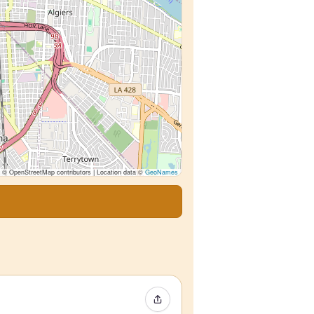
© OpenStreetMap contributors | Location data ©
GeoNames
Event teilen