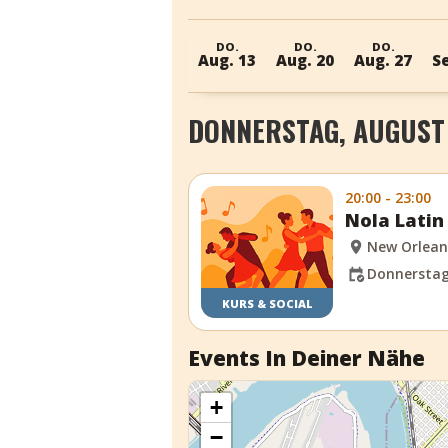
DO.
DO.
DO.
Aug. 13
Aug. 20
Aug. 27
Se
DONNERSTAG, AUGUST 
20:00 - 23:00
Nola Latin
New Orlean
Donnerstag,
KURS & SOCIAL
Events In Deiner Nähe
+
−