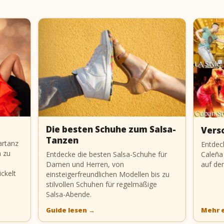
Die besten Schuhe zum Salsa-
Versc
Tanzen
artanz
Entdec
h zu
Caleña 
Entdecke die besten Salsa-Schuhe für
auf de
Damen und Herren, von
ckelt
einsteigerfreundlichen Modellen bis zu
stilvollen Schuhen für regelmäßige
Salsa-Abende.
Guide lesen
→
Mehr 