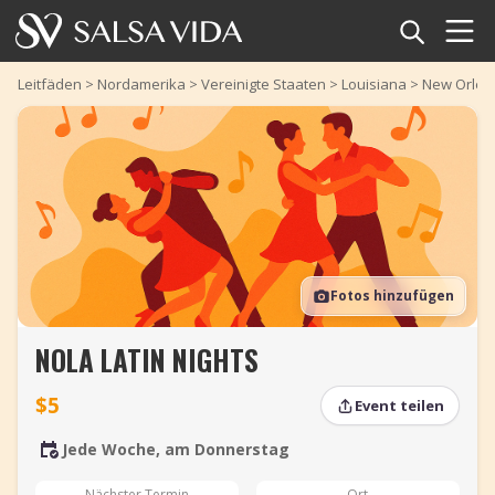
Startseite
Leitfäden
>
Nordamerika
>
Vereinigte Staaten
>
Louisiana
>
New Orlea
Veranstaltungen
Nachrichten
Artikel
Fotos hinzufügen
Videos
NOLA LATIN NIGHTS
Salsa-Begriffe
$5
Event teilen
Shop
Jede Woche, am Donnerstag
TuneTempo
Nächster Termin
Ort