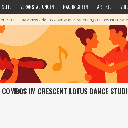
TSEITE
VERANSTALTUNGEN
NACHRICHTEN
ARTIKEL
VID
aten
>
Louisiana
>
New Orleans
>
saLsa one Partnering Combos im Crescen
 COMBOS IM CRESCENT LOTUS DANCE STUD