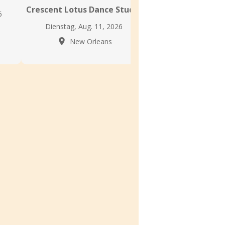
Crescent Lotus Dance Studio
6
Donnerstag, Aug.
Dienstag, Aug. 11, 2026
New Orl
New Orleans