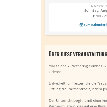
Nächster T
Sonntag, Aug.
19:00 - 2
Zum Kalender
ÜBER DIESE VERANSTALTUN
“saLsa one – Partnering Combos & F
Orleans.
Entwickelt für Tänzer, die die “sa
Sitzung die Partnerarbeit, indem j
Der Unterricht beginnt mit einer ku
Partnermustern, das auf eine flüssi