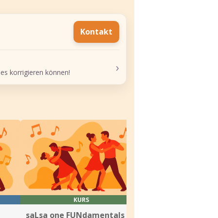
Kontakt
›
 es korrigieren können!
KURS
KURS
saLsa one FUNdamentals im
Dance Quarter Sa