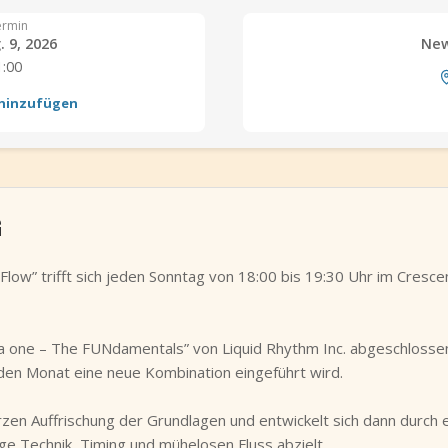
ermin
 9, 2026
New
1:00
 hinzufügen
G
low” trifft sich jeden Sonntag von 18:00 bis 19:30 Uhr im Cresc
Lsa one – The FUNdamentals” von Liquid Rhythm Inc. abgeschlossen
eden Monat eine neue Kombination eingeführt wird.
rzen Auffrischung der Grundlagen und entwickelt sich dann durch 
ge Technik, Timing und mühelosen Fluss abzielt.