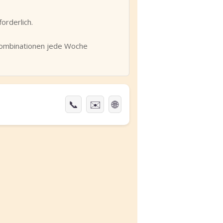
orderlich.
 Kombinationen jede Woche
📞
✉️
🌐