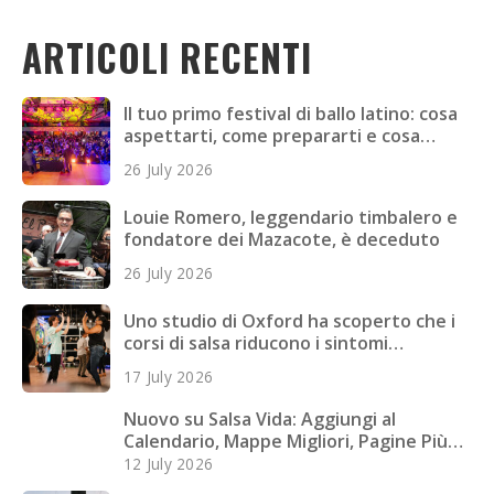
ARTICOLI RECENTI
Il tuo primo festival di ballo latino: cosa
aspettarti, come prepararti e cosa
portare
26 July 2026
Louie Romero, leggendario timbalero e
fondatore dei Mazacote, è deceduto
26 July 2026
Uno studio di Oxford ha scoperto che i
corsi di salsa riducono i sintomi
depressivi nei giovani adulti
17 July 2026
Nuovo su Salsa Vida: Aggiungi al
Calendario, Mappe Migliori, Pagine Più
Veloci e Altro
12 July 2026