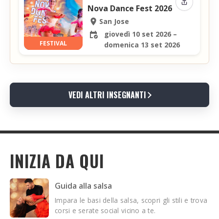
Condividi 
Nova Dance Fest 2026
San Jose
giovedì 10 set 2026 –
FESTIVAL
domenica 13 set 2026
VEDI ALTRI INSEGNANTI
INIZIA DA QUI
Guida alla salsa
Impara le basi della salsa, scopri gli stili e trova
corsi e serate social vicino a te.