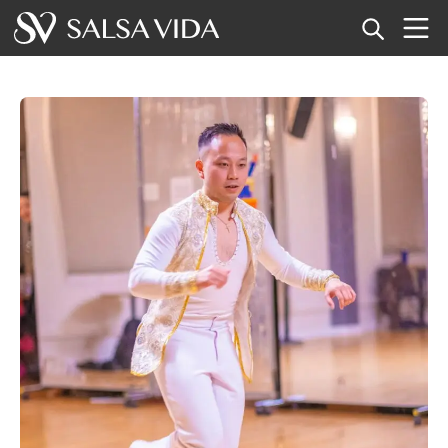
Home
Eventi
Notizie
Articoli
Video
Glossario della salsa
Negozio
TuneTempo