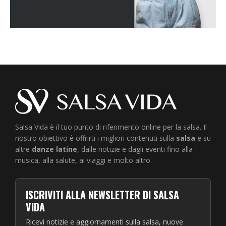
Salsa Vida è il tuo punto di riferimento online per la salsa. Il
nostro obiettivo è offrirti i migliori contenuti sulla
salsa
e su
altre
danze latine
, dalle notizie e dagli eventi fino alla
musica, alla salute, ai viaggi e molto altro.
ISCRIVITI ALLA NEWSLETTER DI SALSA
VIDA
Ricevi notizie e aggiornamenti sulla salsa, nuove