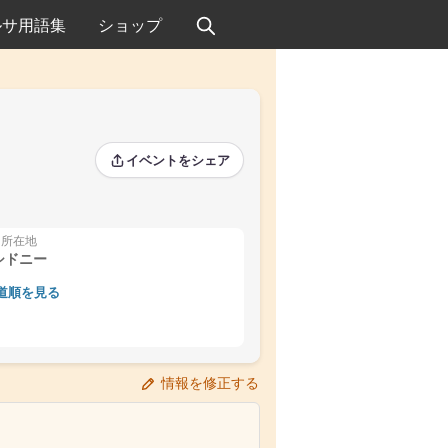
ルサ用語集
ショップ
イベントをシェア
所在地
シドニー
道順を見る
情報を修正する
›