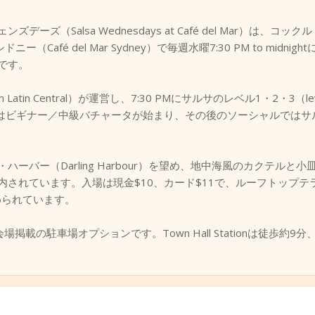
（Salsa Wednesdays at Café del Mar）は、コックル
ー（Café del Mar Sydney）で毎週水曜7:30 PM to mid
です。
in Central）が運営し、7:30 PMにサルサのレベル1・2・3（leve
Mにはビギナー／中級バチャータが始まり、その後のソーシャルでは
ーバー（Darling Harbour）を望め、地中海風のカクテル
されています。入場は現金$10、カード$11で、ルーフトップテ
められています。
ex Stが会場掲載の駐車場オプションです。Town Hall Stationは徒歩約9分、Conv