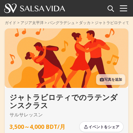
ホーム
ガイド
>
アジア太平洋
>
バングラデシュ
>
ダッカ
>
ジャトラビロティで
イベント
ニュース
記事
写真を追加
動画
ジャトラビロティでのラテンダ
サルサ用語集
ンスクラス
ショップ
サルサレッスン
TuneTempo
3,500～4,000 BDT/月
イベントをシェア