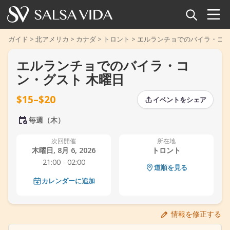
ホーム
ガイド
>
北アメリカ
>
カナダ
>
トロント
>
エルランチョでのバイラ・コン
エルランチョでのバイラ・コ
イベント
ン・グスト 木曜日
ニュース
$15–$20
イベントをシェア
記事
‹
‹
›
›
毎週（木）
動画
次回開催
所在地
木曜日, 8月 6, 2026
トロント
21:00 - 02:00
サルサ用語集
道順を見る
カレンダーに追加
ショップ
情報を修正する
TuneTempo