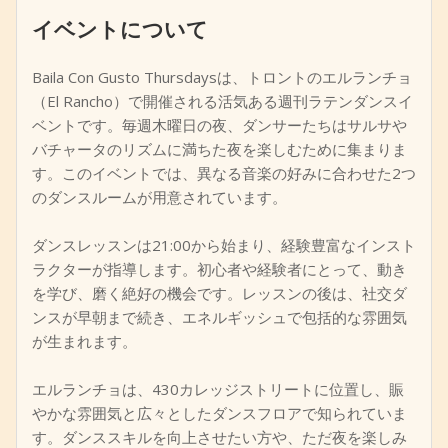
イベントについて
+
イベントを追加
Baila Con Gusto Thursdaysは、トロントのエルランチョ
（El Rancho）で開催される活気ある週刊ラテンダンスイ
ベントです。毎週木曜日の夜、ダンサーたちはサルサや
バチャータのリズムに満ちた夜を楽しむために集まりま
す。このイベントでは、異なる音楽の好みに合わせた2つ
のダンスルームが用意されています。
ダンスレッスンは21:00から始まり、経験豊富なインスト
ラクターが指導します。初心者や経験者にとって、動き
を学び、磨く絶好の機会です。レッスンの後は、社交ダ
ンスが早朝まで続き、エネルギッシュで包括的な雰囲気
が生まれます。
エルランチョは、430カレッジストリートに位置し、賑
やかな雰囲気と広々としたダンスフロアで知られていま
す。ダンススキルを向上させたい方や、ただ夜を楽しみ