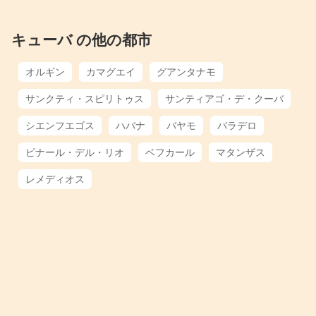
キューバ の他の都市
オルギン
カマグエイ
グアンタナモ
サンクティ・スピリトゥス
サンティアゴ・デ・クーバ
シエンフエゴス
ハバナ
バヤモ
バラデロ
ピナール・デル・リオ
ベフカール
マタンザス
レメディオス