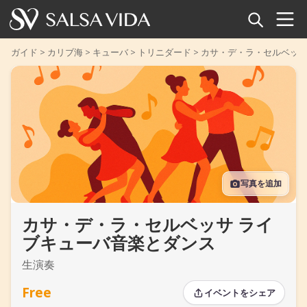
ホーム
ガイド
>
カリブ海
>
キューバ
>
トリニダード
>
カサ・デ・ラ・セルベッサ
イベント
ニュース
記事
写真を追加
動画
カサ・デ・ラ・セルベッサ ライ
サルサ用語集
ブキューバ音楽とダンス
ショップ
生演奏
TuneTempo
Free
イベントをシェア