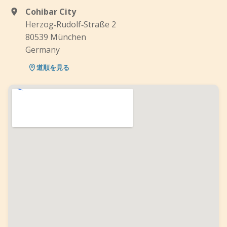
Cohibar City
Herzog‑Rudolf‑Straße 2
80539 München
Germany
道順を見る