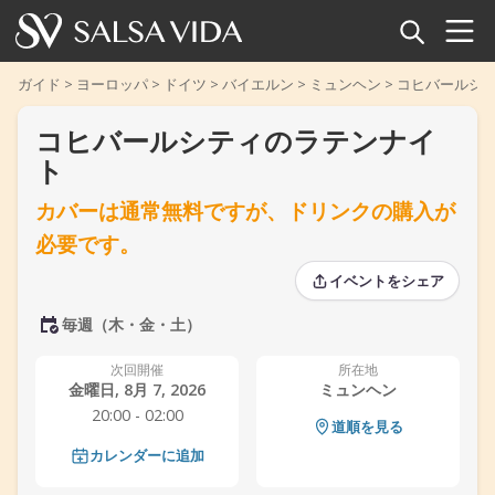
ホーム
ガイド
>
ヨーロッパ
>
ドイツ
>
バイエルン
>
ミュンヘン
>
コヒバールシ
コヒバールシティのラテンナイ
イベント
ト
ニュース
カバーは通常無料ですが、ドリンクの購入が
必要です。
記事
‹
‹
›
›
イベントをシェア
動画
毎週（木・金・土）
サルサ用語集
次回開催
所在地
金曜日, 8月 7, 2026
ミュンヘン
ショップ
20:00 - 02:00
道順を見る
カレンダーに追加
TuneTempo