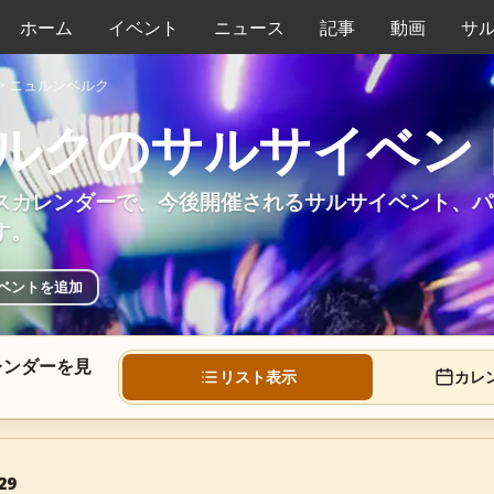
ホーム
イベント
ニュース
記事
動画
サ
>
ニュルンベルク
ルクのサルサイベン
スカレンダーで、今後開催されるサルサイベント、パ
す。
ベントを追加
レンダーを見
リスト表示
カレ
29