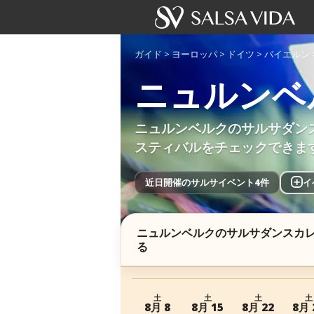
ガイド
>
ヨーロッパ
>
ドイツ
>
バイエルン
ニュルンベ
ニュルンベルクのサルサダン
スティバルをチェックできま
近日開催のサルサイベント4件
+
イ
ニュルンベルクのサルサダンスカ
る
土
土
土
土
8月 8
8月 15
8月 22
8月 