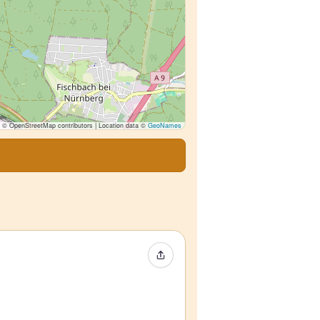
© OpenStreetMap contributors | Location data ©
GeoNames
イベントをシェア