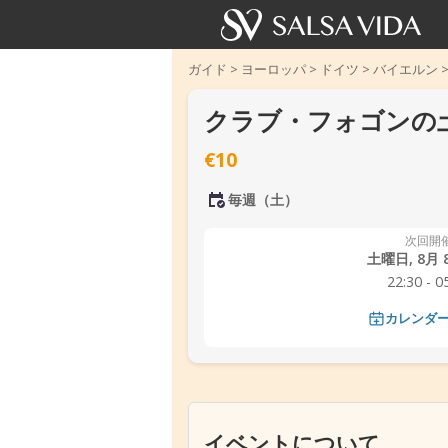
ガイド
>
ヨーロッパ
>
ドイツ
>
バイエルン
クラブ・フォゴンの
€10
毎週（土）
次回開
土曜日, 8月 8
22:30 - 0
カレンダ
‹
イベントについて