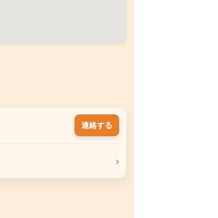
連絡する
›