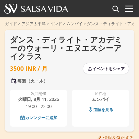
ホーム
ガイド
>
アジア太平洋
>
インド
>
ムンバイ
>
ダンス・ディライト・アカ
ダンス・ディライト・アカデミ
イベント
ーのウォーリ・エヌエスシーア
ニュース
イクラス
3500 INR / 月
記事
イベントをシェア
‹
›
‹
›
毎週（火・木）
動画
次回開催
所在地
火曜日, 8月 11, 2026
ムンバイ
サルサ用語集
19:00 - 22:00
道順を見る
ショップ
カレンダーに追加
TuneTempo
情報を修正する