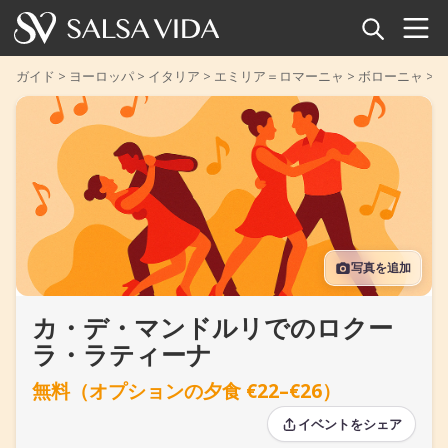
ホーム
ガイド
>
ヨーロッパ
>
イタリア
>
エミリア＝ロマーニャ
>
ボローニャ
>
イベント
ニュース
記事
写真を追加
動画
カ・デ・マンドルリでのロクー
サルサ用語集
ラ・ラティーナ
ショップ
無料（オプションの夕食 €22–€26）
TuneTempo
イベントをシェア