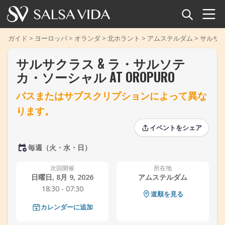
ホーム
ガイド
>
ヨーロッパ
>
オランダ
>
北ホラント
>
アムステルダム
>
サルサク
サルサクラス & ラ・サルソテ
イベント
カ・ソーシャル AT OROPURO
ニュース
パスまたはサブスクリプションによって異な
ります。
記事
‹
›
‹
›
イベントをシェア
動画
毎週（火・水・日）
サルサ用語集
次回開催
所在地
日曜日, 8月 9, 2026
アムステルダム
ショップ
18:30 - 07:30
道順を見る
カレンダーに追加
TuneTempo