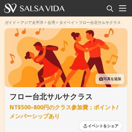
ホーム
ガイド
>
アジア太平洋
>
台湾
>
タイペイ
>
フロー台北サルサクラス
イベント
ニュース
記事
写真を追加
動画
フロー台北サルサクラス
サルサ用語集
NT$500–800円のクラス参加費；ポイント/
ショップ
メンバーシップあり
TuneTempo
イベントをシェア