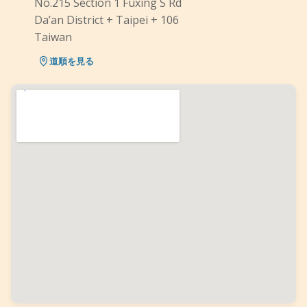
No.215 Section 1 Fuxing S Rd
Da’an District + Taipei + 106
Taiwan
道順を見る