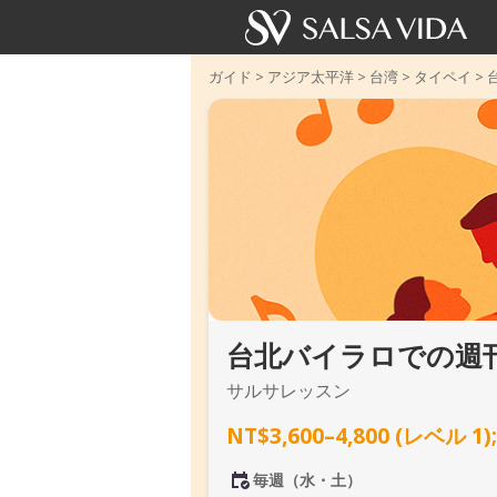
ガイド
>
アジア太平洋
>
台湾
>
タイペイ
>
台北バイラロでの週
サルサレッスン
NT$3,600–4,800 (レベ
毎週（水・土）