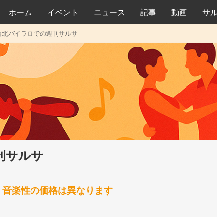
ホーム
イベント
ニュース
記事
動画
サ
台北バイラロでの週刊サルサ
刊サルサ
ル 1); 音楽性の価格は異なります