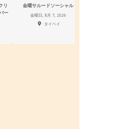
ークリ
金曜サルードソーシャル
フロー台北サル
パー
金曜日, 8月 7, 2026
金曜日, 8月 7, 
タイペイ
タイペ