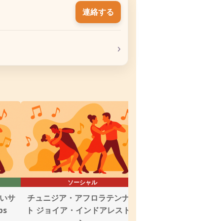
連絡する
›
ソーシャル
レッスン
しいサ
チュニジア・アフロラテンナイ
Hamdi Salser
ps
ト ジョイア・インドアレストラ
ルサセッション at