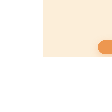
サルサ・ヴィダ（Salsa Vida）は、サルサダンス
報の発信サイトです。ニュースやイベント、音
楽、健康、旅行など、
サルサダンス
やその他の
ラ