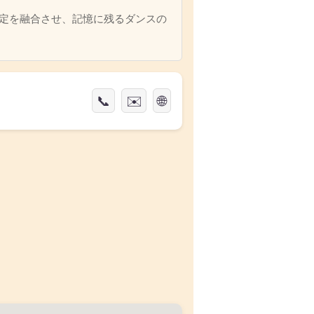
定を融合させ、記憶に残るダンスの
📞
✉️
🌐