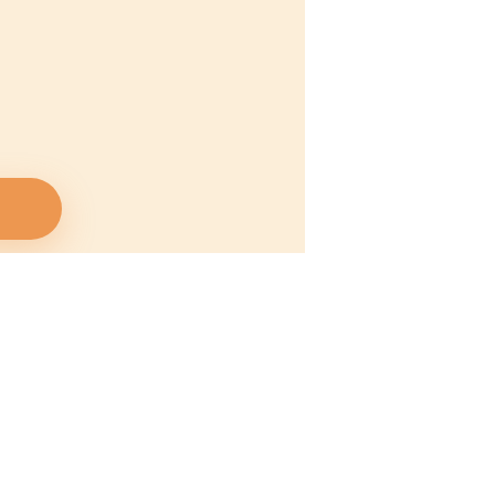
SNSでつながる
フォローする
2.8K
43.2K
登録者
フォロワー