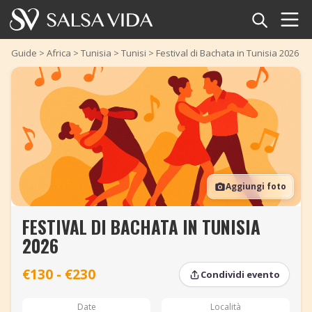
Home
Guide
>
Africa
>
Tunisia
>
Tunisi
>
Festival di Bachata in Tunisia 2026
Eventi
Notizie
Articoli
Aggiungi foto
Video
FESTIVAL DI BACHATA IN TUNISIA
Glossario della salsa
2026
Negozio
€130 - €230
Condividi evento
TuneTempo
Date
Località