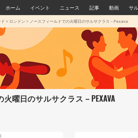
ホーム
イベント
ニュース
記事
動画
サ
ンド
>
ロンドン
>
ノースフィールドでの火曜日のサルサクラス – Pexava
曜日のサルサクラス – PEXAVA
催