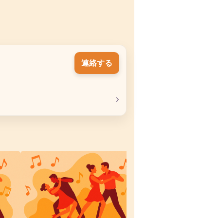
連絡する
›