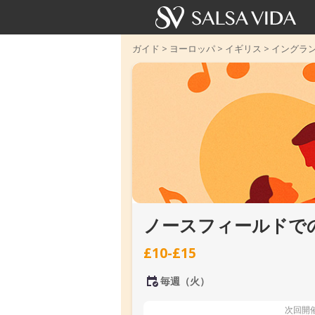
ガイド
>
ヨーロッパ
>
イギリス
>
イングラ
ノースフィールドでの火
£10-£15
毎週（火）
次回開