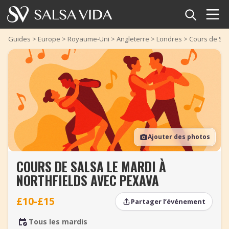
Accueil
Guides
>
Europe
>
Royaume-Uni
>
Angleterre
>
Londres
>
Cours de Sal
Événements
Actualités
Articles
Ajouter des photos
Vidéos
COURS DE SALSA LE MARDI À
Glossaire
NORTHFIELDS AVEC PEXAVA
Boutique
£10-£15
Partager l’événement
TuneTempo
Tous les mardis