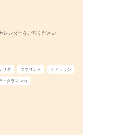
。
カレンダー
をご覧ください。
ケサダ
タマリンド
ティララン
デ・タラマンカ