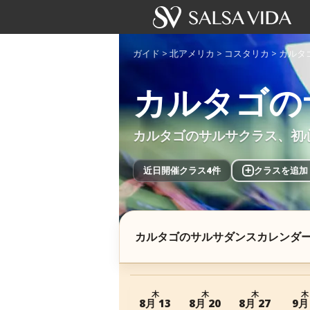
ガイド
>
北アメリカ
>
コスタリカ
>
カルタ
カルタゴの
カルタゴのサルサクラス、初
近日開催クラス4件
+
クラスを追加
カルタゴのサルサダンスカレンダ
木
木
木
木
8月 13
8月 20
8月 27
9月