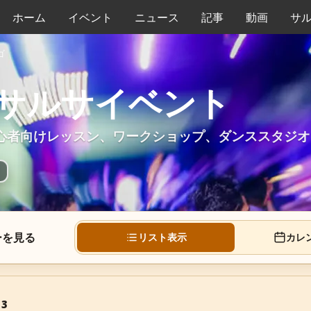
ホーム
イベント
ニュース
記事
動画
サ
ゴ
サルサイベント
心者向けレッスン、ワークショップ、ダンススタジオ
ーを見る
リスト表示
カレ
 3