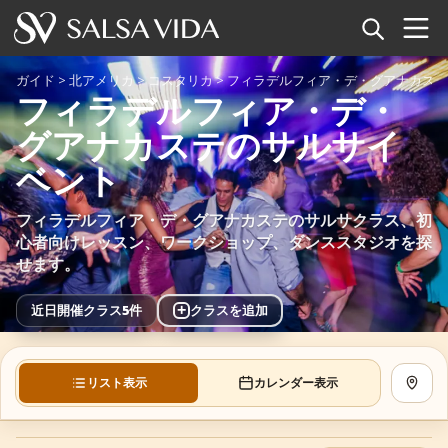
ホーム
ガイド
>
北アメリカ
>
コスタリカ
>
フィラデルフィア・デ・グアナカステ
フィラデルフィア・デ・
イベント
グアナカステのサルサイ
ベント
ニュース
フィラデルフィア・デ・グアナカステのサルサクラス、初
記事
心者向けレッスン、ワークショップ、ダンススタジオを探
せます。
動画
+
近日開催クラス5件
クラスを追加
サルサ用語集
ショップ
リスト表示
カレンダー表示
地図を
TuneTempo