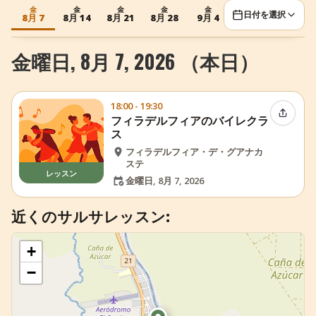
金
金
金
金
金
日付を選択
+
イベントを追加
8月 7
8月 14
8月 21
8月 28
9月 4
金曜日, 8月 7, 2026 （本日）
18:00 - 19:30
イベン
フィラデルフィアのバイレクラ
ス
フィラデルフィア・デ・グアナカ
ステ
レッスン
金曜日, 8月 7, 2026
近くのサルサレッスン:
+
−