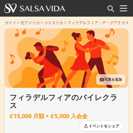
ホーム
ガイド
>
北アメリカ
>
コスタリカ
>
フィラデルフィア・デ・グアナカステ
イベント
ニュース
記事
写真を追加
動画
フィラデルフィアのバイレクラ
サルサ用語集
ス
ショップ
₡15,000 月額 + ₡5,000 入会金
TuneTempo
イベントをシェア