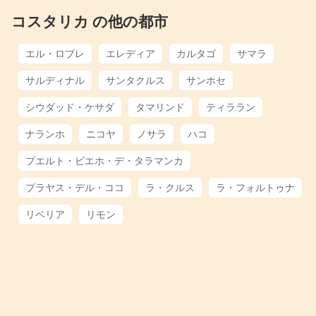
コスタリカ の他の都市
エル・ロブレ
エレディア
カルタゴ
サマラ
サルディナル
サンタクルス
サンホセ
シウダッド・ケサダ
タマリンド
ティララン
ナランホ
ニコヤ
ノサラ
ハコ
プエルト・ビエホ・デ・タラマンカ
プラヤス・デル・ココ
ラ・クルス
ラ・フォルトゥナ
リベリア
リモン