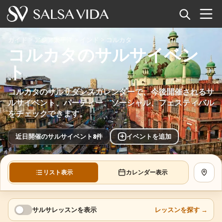
ホーム
ガイド
>
アジア太平洋
>
インド
>
コルカタ
コルカタのサルサイベン
イベント
ト
ニュース
コルカタのサルサダンスカレンダーで、今後開催されるサ
ルサイベント、パーティー、ソーシャル、フェスティバル
記事
をチェックできます。
動画
+
近日開催のサルサイベント8件
イベントを追加
サルサ用語集
リスト表示
カレンダー表示
地図を
ショップ
TuneTempo
サルサレッスンを表示
レッスンを探す
→