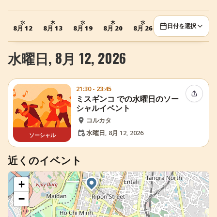
+
イベントを追加
水
木
水
木
水
日付を選択
8月 12
8月 13
8月 19
8月 20
8月 26
水曜日, 8月 12, 2026
21:30 - 23:45
イベン
ミスギンコ での水曜日のソー
シャルイベント
コルカタ
水曜日, 8月 12, 2026
ソーシャル
近くのイベント
+
−