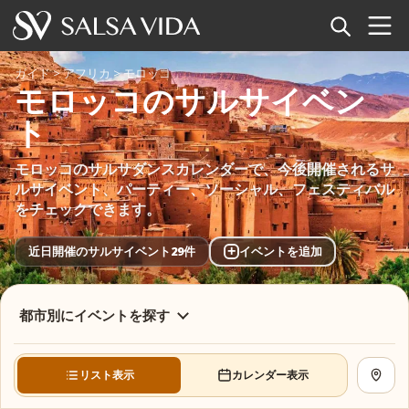
ホーム
ガイド
>
アフリカ
>
モロッコ
モロッコのサルサイベン
イベント
ト
ニュース
モロッコのサルサダンスカレンダーで、今後開催されるサ
ルサイベント、パーティー、ソーシャル、フェスティバル
記事
をチェックできます。
動画
+
近日開催のサルサイベント29件
イベントを追加
サルサ用語集
都市別にイベントを探す
ショップ
リスト表示
カレンダー表示
地図を
TuneTempo