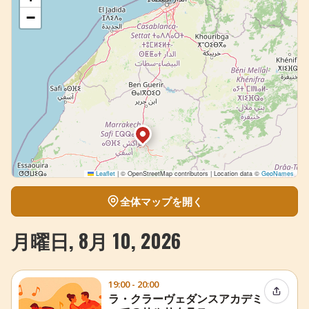
−
Leaflet
|
© OpenStreetMap contributors | Location data ©
GeoNames
全体マップを開く
月曜日, 8月 10, 2026
19:00 - 20:00
イベン
ラ・クラーヴェダンスアカデミ