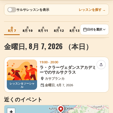
+
イベントを追加
サルサレッスンを表示
レッスンを探す
→
金
月
火
水
木
金
月
日付を選択
8月 7
8月 10
8月 11
8月 12
8月 13
8月 14
8月 17
金曜日, 8月 7, 2026 （本日）
19:00 - 20:00
イベン
ラ・クラーヴェダンスアカデミ
ーでのサルサクラス
カサブランカ
レッスン＆ソーシャ
金曜日, 8月 7, 2026
ル
近くのイベント
+