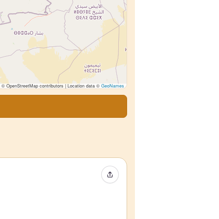
© OpenStreetMap contributors | Location data ©
GeoNames
イベントをシェア