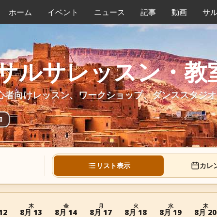
ホーム
イベント
ニュース
記事
動画
サ
サルサレッスン・教
心者向けレッスン、ワークショップ、ダンススタジオ
加
リスト表示
カレ
木
金
月
火
水
木
12
8月 13
8月 14
8月 17
8月 18
8月 19
8月 20