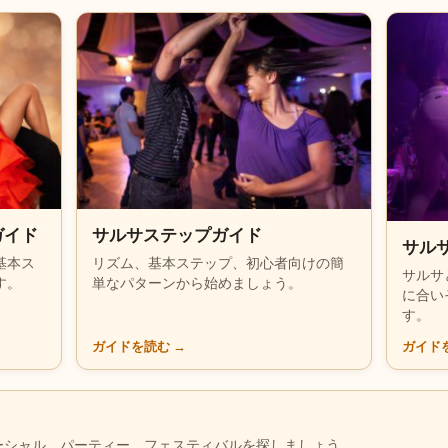
ガイド
サルサステップガイド
サル
基本ス
リズム、基本ステップ、初心者向けの簡
サルサ
す。
単なパターンから始めましょう。
に合い
す。
ガイドを読む
→
ガイド
？
ーシャル、パーティー、フェスティバルを探しましょう。