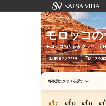
ガイド
>
アフリカ
>
モロッコ
>
レッスン
モロッコの
モロッコのサルサクラス、初
近日開催クラス37件
+
クラスを追
都市別にクラスを探す
金
月
火
水
8月 7
8月 10
8月 11
8月 