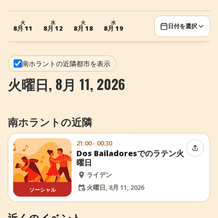
+
イベントを追加
火
水
火
水
日付を選択
8月 11
8月 12
8月 18
8月 19
南ホラントの近隣都市を表示
火曜日, 8月 11, 2026
南ホラントの近隣
21:00 - 00:30
イベン
Dos Bailadoresでのラテン火
曜日
ライデン
火曜日, 8月 11, 2026
ソーシャル