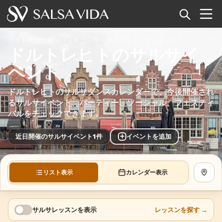
ホーム
ガイド
>
ヨーロッパ
>
オランダ
>
南ホラント
>
ドルトレヒト
ドルトレヒトのサルサイ
イベント
ベント
ニュース
ドルトレヒトのサルサダンスカレンダーで、今後開催され
るサルサイベント、パーティー、ソーシャル、フェスティ
記事
バルをチェックできます。
動画
+
近日開催のサルサイベント1件
イベントを追加
サルサ用語集
リスト表示
カレンダー表示
地図を
ショップ
TuneTempo
サルサレッスンを表示
レッスンを探す
→