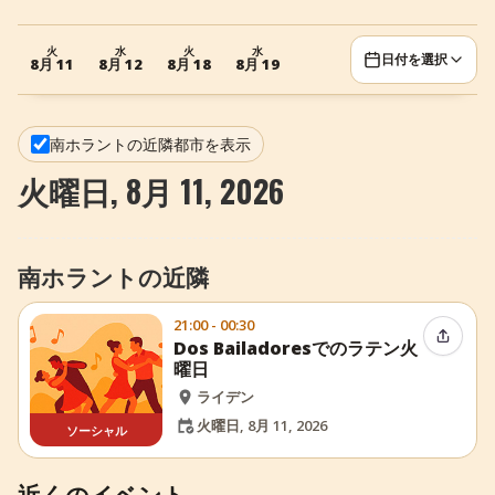
+
イベントを追加
火
水
火
水
日付を選択
8月 11
8月 12
8月 18
8月 19
南ホラントの近隣都市を表示
火曜日, 8月 11, 2026
南ホラントの近隣
21:00 - 00:30
イベン
Dos Bailadoresでのラテン火
曜日
ライデン
火曜日, 8月 11, 2026
ソーシャル