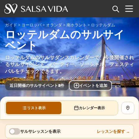
ホーム
ガイド
>
ヨーロッパ
>
オランダ
>
南ホラント
>
ロッテルダム
ロッテルダムのサルサイ
イベント
ベント
ニュース
ロッテルダムのサルサダンスカレンダーで、今後開催され
るサルサイベント、パーティー、ソーシャル、フェスティ
記事
バルをチェックできます。
動画
+
近日開催のサルサイベント8件
イベントを追加
サルサ用語集
リスト表示
カレンダー表示
地図を
ショップ
TuneTempo
サルサレッスンを表示
レッスンを探す
→