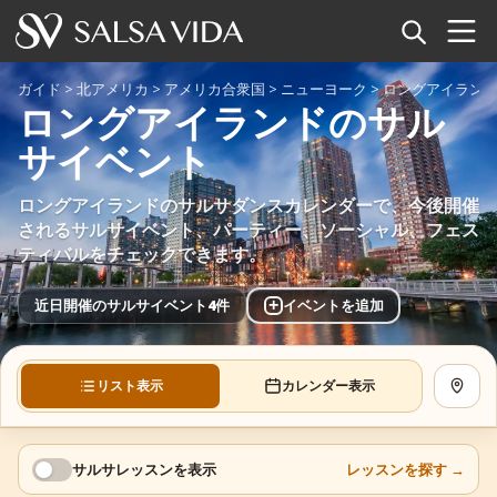
ホーム
ガイド
>
北アメリカ
>
アメリカ合衆国
>
ニューヨーク
>
ロングアイラン
ロングアイランドのサル
イベント
サイベント
ニュース
ロングアイランドのサルサダンスカレンダーで、今後開催
されるサルサイベント、パーティー、ソーシャル、フェス
記事
ティバルをチェックできます。
動画
+
近日開催のサルサイベント4件
イベントを追加
サルサ用語集
リスト表示
カレンダー表示
地図を
ショップ
TuneTempo
サルサレッスンを表示
レッスンを探す
→