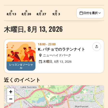
+
イベントを追加
木
木
木
木
日付を選択
8月 13
8月 20
8月 27
9月 3
木曜日, 8月 13, 2026
18:00 - 23:00
イベン
K. パチョでのラテンナイト
ニューハイドパーク
木曜日, 8月 13, 2026
レッスン＆ソーシャ
ル
近くのイベント
+
−