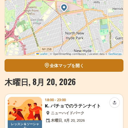
Leaflet
|
© OpenStreetMap contributors | Location data ©
GeoNames
全体マップを開く
木曜日, 8月 20, 2026
18:00 - 23:00
イベン
K. パチョでのラテンナイト
ニューハイドパーク
木曜日, 8月 20, 2026
レッスン＆ソーシャ
ル