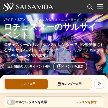
ホーム
ガイド
>
北アメリカ
>
アメリカ合衆国
>
ニューヨーク
>
ロチェスター
ロチェスターのサルサイ
イベント
ベント
ニュース
ロチェスターのサルサダンスカレンダーで、今後開催され
るサルサイベント、パーティー、ソーシャル、フェスティ
記事
バルをチェックできます。
動画
+
近日開催のサルサイベント6件
イベントを追加
サルサ用語集
リスト表示
カレンダー表示
地図を
ショップ
TuneTempo
サルサレッスンを表示
レッスンを探す
→