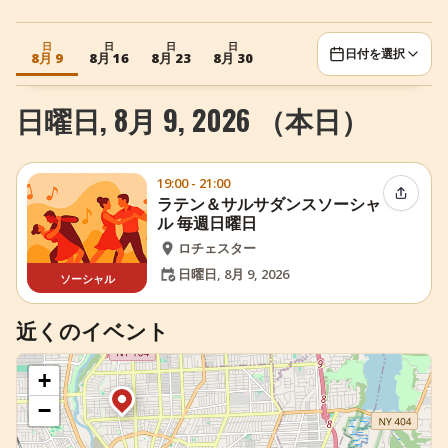
+
イベントを追加
日
日
日
日
日付を選択
8月 9
8月 16
8月 23
8月 30
日曜日, 8月 9, 2026 （本日）
19:00 - 21:00
イベン
ラテン＆サルサダンスソーシャ
ル 毎週日曜日
ロチェスター
日曜日, 8月 9, 2026
ソーシャル
近くのイベント
+
−