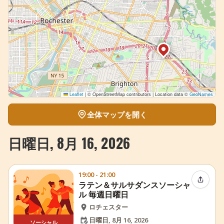
Leaflet
|
© OpenStreetMap contributors | Location data ©
GeoNames
全体マップを開く
日曜日, 8月 16, 2026
19:00 - 21:00
イベン
ラテン＆サルサダンスソーシャ
ル 毎週日曜日
ロチェスター
日曜日, 8月 16, 2026
ソーシャル