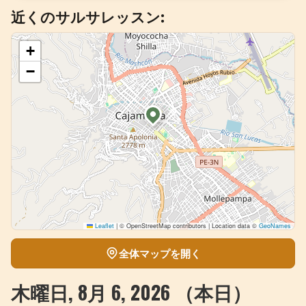
近くのサルサレッスン:
+
イベントを追加
+
−
Leaflet
|
© OpenStreetMap contributors | Location data ©
GeoNames
全体マップを開く
木曜日, 8月 6, 2026 （本日）