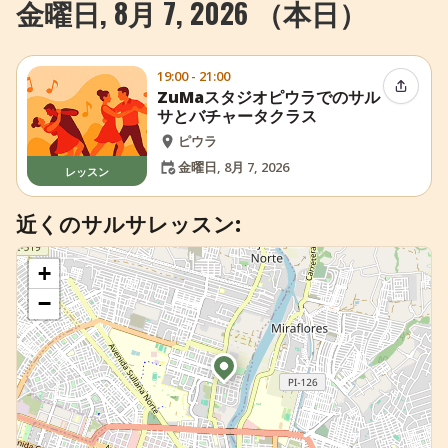
金曜日, 8月 7, 2026 （本日）
+
イベントを追加
19:00 - 21:00
イベン
ZuMaスタジオピウラでのサル
サとバチャータクラス
ピウラ
金曜日, 8月 7, 2026
レッスン
近くのサルサレッスン:
+
−