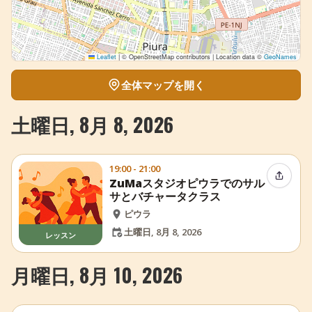
Leaflet
|
© OpenStreetMap contributors | Location data ©
GeoNames
全体マップを開く
土曜日, 8月 8, 2026
19:00 - 21:00
イベン
ZuMaスタジオピウラでのサル
サとバチャータクラス
ピウラ
土曜日, 8月 8, 2026
レッスン
月曜日, 8月 10, 2026