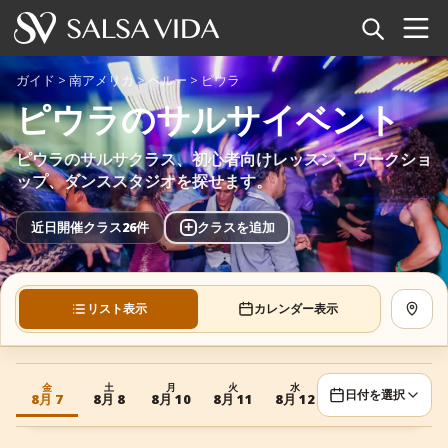
ホーム
ガイド
>
南アメリカ
>
ペルー
>
ピウラ
ピウラのサルサイベント
イベント
ピウラのサルサクラス、初心者向けレッスン、ワークショ
ニュース
ップ、ダンススタジオを探せます。
記事
+
近日開催クラス26件
クラスを追加
動画
リスト表示
カレンダー表示
地図を
サルサ用語集
ショップ
金
土
月
火
水
木
金
日付を選択
8月 7
8月 8
8月 10
8月 11
8月 12
8月 13
8月 14
TuneTempo