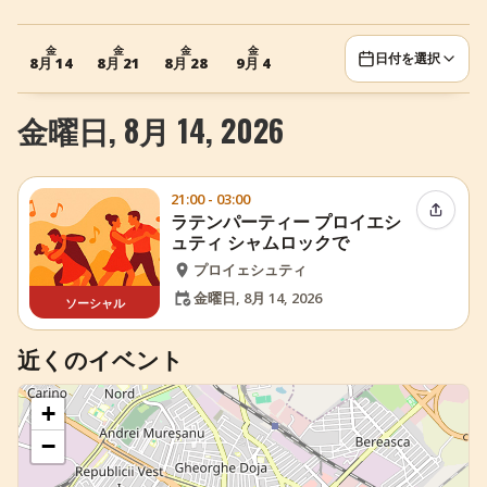
+
イベントを追加
金
金
金
金
日付を選択
8月 14
8月 21
8月 28
9月 4
金曜日, 8月 14, 2026
21:00 - 03:00
イベン
ラテンパーティー プロイエシ
ュティ シャムロックで
プロイェシュティ
金曜日, 8月 14, 2026
ソーシャル
近くのイベント
+
−