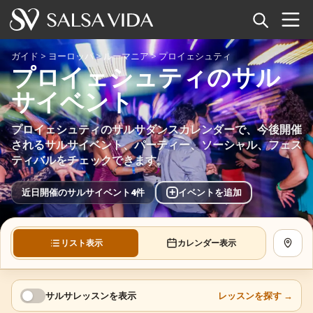
ホーム
ガイド
>
ヨーロッパ
>
ルーマニア
>
プロイェシュティ
プロイェシュティのサル
イベント
サイベント
ニュース
プロイェシュティのサルサダンスカレンダーで、今後開催
されるサルサイベント、パーティー、ソーシャル、フェス
記事
ティバルをチェックできます。
動画
+
近日開催のサルサイベント4件
イベントを追加
サルサ用語集
リスト表示
カレンダー表示
地図を
ショップ
TuneTempo
サルサレッスンを表示
レッスンを探す
→