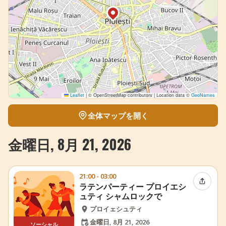
Leaflet
|
© OpenStreetMap contributors | Location data ©
GeoNames
全体マップを開く
金曜日, 8月 21, 2026
21:00 - 03:00
イベン
ラテンパーティー プロイエシ
ュティ シャムロックで
プロイェシュティ
金曜日, 8月 21, 2026
ソーシャル