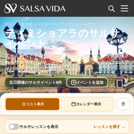
ホーム
ガイド
>
ヨーロッパ
>
ルーマニア
>
ティミショアラ
ティミショアラのサルサ
イベント
イベント
ニュース
ティミショアラのサルサダンスカレンダーで、今後開催さ
れるサルサイベント、パーティー、ソーシャル、フェステ
記事
ィバルをチェックできます。
動画
+
近日開催のサルサイベント5件
イベントを追加
サルサ用語集
リスト表示
カレンダー表示
地図を
ショップ
TuneTempo
サルサレッスンを表示
レッスンを探す
→