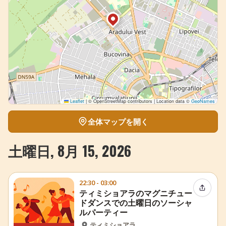
Leaflet
|
© OpenStreetMap contributors | Location data ©
GeoNames
全体マップを開く
土曜日, 8月 15, 2026
22:30 - 03:00
イベン
ティミショアラのマグニチュー
ドダンスでの土曜日のソーシャ
ルパーティー
ティミショアラ