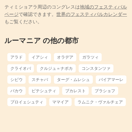
ティミショアラ周辺のコングレスは
地域のフェスティバル
ページ
で確認できます。
世界のフェスティバルカレンダー
もご覧ください。
ルーマニア の他の都市
アラド
イアシィ
オラデア
ガラツィ
クライオバ
クルジュ＝ナポカ
コンスタンツァ
シビウ
スチャバ
ターグ・ムレシュ
バイアマーレ
バカウ
ピテシュティ
ブカレスト
ブラショフ
プロイェシュティ
ママイア
ラムニク・ヴァルチェア