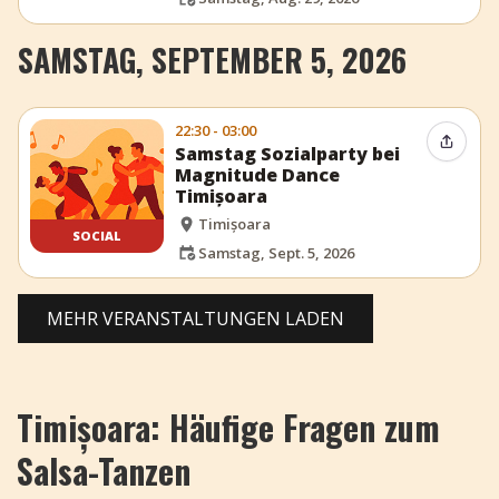
SAMSTAG, SEPTEMBER 5, 2026
22:30 - 03:00
Event t
Samstag Sozialparty bei
Magnitude Dance
Timișoara
Timișoara
SOCIAL
Samstag, Sept. 5, 2026
MEHR VERANSTALTUNGEN LADEN
Timișoara: Häufige Fragen zum
Salsa-Tanzen