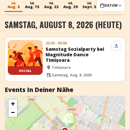
SA.
SA.
SA.
SA.
SA.
DATUM
+
Event hinzufügen
Aug. 8
Aug. 15
Aug. 22
Aug. 29
Sept. 5
SAMSTAG, AUGUST 8, 2026 (HEUTE)
22:30 - 03:00
Event t
Samstag Sozialparty bei
Magnitude Dance
Timișoara
Timișoara
SOCIAL
Samstag, Aug. 8, 2026
Events In Deiner Nähe
+
−