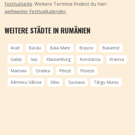
Festivalseite
. Weitere Termine findest du hier:
weltweiter Festivalkalender
.
WEITERE STÄDTE IN RUMÄNIEN
Arad
Bacău
Baia Mare
Brașov
Bukarest
Galați
Iași
Klausenburg
Konstanza
Kraiova
Mamaia
Oradea
Pitești
Ploiești
Râmnicu Vâlcea
Sibiu
Suceava
Târgu Mureș