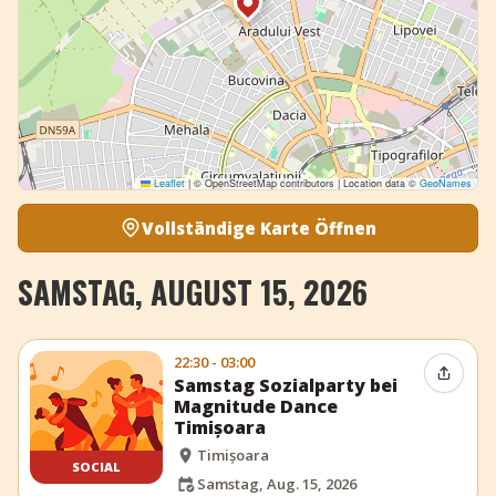
Leaflet
|
© OpenStreetMap contributors | Location data ©
GeoNames
Vollständige Karte Öffnen
SAMSTAG, AUGUST 15, 2026
22:30 - 03:00
Event t
Samstag Sozialparty bei
Magnitude Dance
Timișoara
Timișoara
SOCIAL
Samstag, Aug. 15, 2026