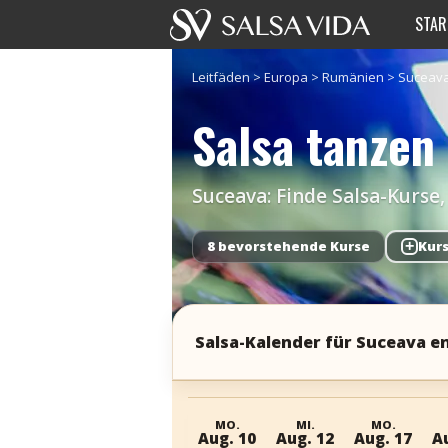
STAR
Leitfäden
>
Europa
>
Rumänien
>
Suceav
Salsa tanzen
Suceava: Finde Salsa-Kurs
8 bevorstehende Kurse
+
Kur
Salsa-Kalender für Suceava 
MO.
MI.
MO.
Aug. 10
Aug. 12
Aug. 17
A