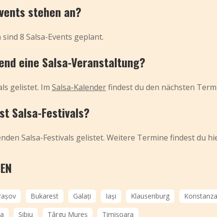
Events stehen an?
sind 8 Salsa-Events geplant.
end eine Salsa-Veranstaltung?
ls gelistet. Im
Salsa-Kalender
findest du den nächsten Term
t Salsa-Festivals?
den Salsa-Festivals gelistet. Weitere Termine findest du hi
IEN
rașov
Bukarest
Galați
Iași
Klausenburg
Konstanz
ea
Sibiu
Târgu Mureș
Timișoara