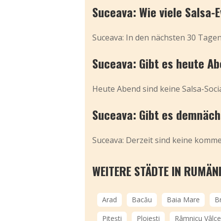
Suceava: Wie viele Salsa-
Suceava: In den nächsten 30 Tagen 
Suceava: Gibt es heute Ab
Heute Abend sind keine Salsa-Socia
Suceava: Gibt es demnächs
Suceava: Derzeit sind keine kommen
WEITERE STÄDTE IN RUMÄN
Arad
Bacău
Baia Mare
B
Pitești
Ploiești
Râmnicu Vâlc