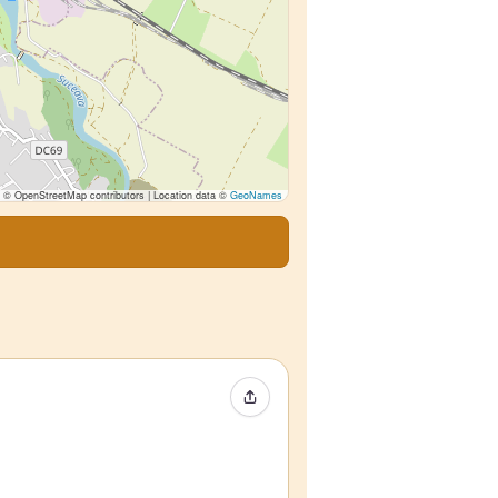
© OpenStreetMap contributors | Location data ©
GeoNames
Event teilen