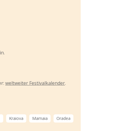
in.
er:
weltweiter Festivalkalender
.
a
Kraiova
Mamaia
Oradea