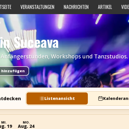
TSEITE
VERANSTALTUNGEN
NACHRICHTEN
ARTIKEL
VID
a
 in Suceava
e, Anfängerstunden, Workshops und Tanzstudios.
s hinzufügen
entdecken
Listenansicht
Kalenderan
MI.
MO.
ug. 19
Aug. 24