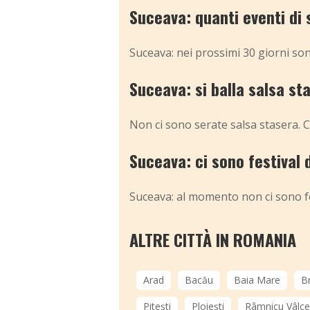
Suceava: quanti eventi di
Suceava: nei prossimi 30 giorni so
Suceava: si balla salsa st
Non ci sono serate salsa stasera. C
Suceava: ci sono festival
Suceava: al momento non ci sono fe
ALTRE CITTÀ IN ROMANIA
Arad
Bacău
Baia Mare
B
Pitești
Ploiești
Râmnicu Vâlc