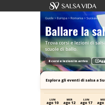
Guide
>
Europa
>
Romania
>
Suceava
Ballare la sa
Trova corsi e lezioni di sals
scuole di ballo.
8 corsi e lezioni in arrivo
+
Agg
Esplora gli eventi di salsa a S
LUN
MER
LUN
ME
ago 10
ago 12
ago 17
ago