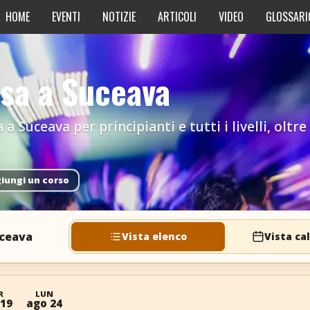
HOME
EVENTI
NOTIZIE
ARTICOLI
VIDEO
GLOSSARI
lsa a Suceava
a a Suceava per principianti e tutti i livelli, olt
iungi un corso
uceava
Vista elenco
Vista ca
R
LUN
 19
ago 24