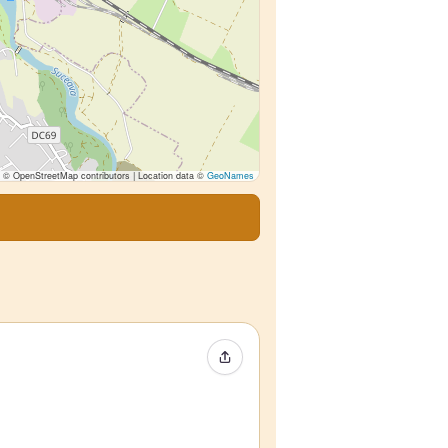
© OpenStreetMap contributors | Location data ©
GeoNames
Condividi evento