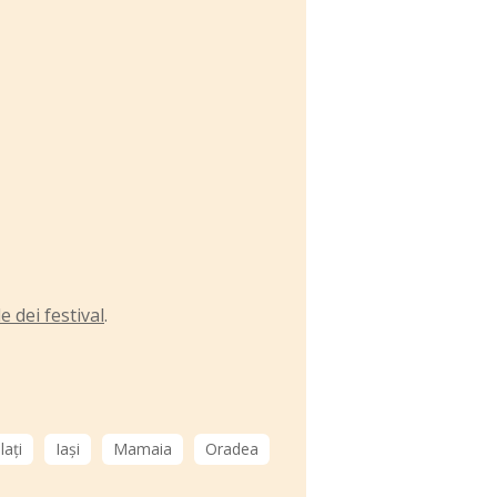
 dei festival
.
lați
Iași
Mamaia
Oradea