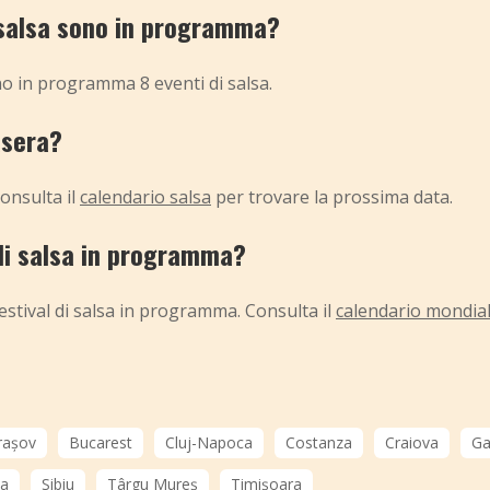
 salsa sono in programma?
no in programma 8 eventi di salsa.
asera?
onsulta il
calendario salsa
per trovare la prossima data.
 di salsa in programma?
stival di salsa in programma. Consulta il
calendario mondiale
rașov
Bucarest
Cluj-Napoca
Costanza
Craiova
Ga
ea
Sibiu
Târgu Mureș
Timișoara