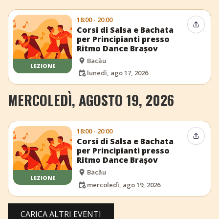
18:00 - 20:00
Condiv
Corsi di Salsa e Bachata
per Principianti presso
Ritmo Dance Brașov
Bacău
LEZIONE
lunedì, ago 17, 2026
MERCOLEDÌ, AGOSTO 19, 2026
18:00 - 20:00
Condiv
Corsi di Salsa e Bachata
per Principianti presso
Ritmo Dance Brașov
Bacău
LEZIONE
mercoledì, ago 19, 2026
CARICA ALTRI EVENTI