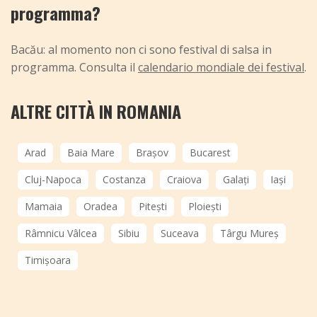
programma?
Bacău: al momento non ci sono festival di salsa in
programma. Consulta il
calendario mondiale dei festival
.
ALTRE CITTÀ IN ROMANIA
Arad
Baia Mare
Brașov
Bucarest
Cluj-Napoca
Costanza
Craiova
Galați
Iași
Mamaia
Oradea
Pitești
Ploiești
Râmnicu Vâlcea
Sibiu
Suceava
Târgu Mureș
Timișoara