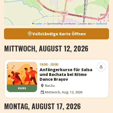
Leaflet
|
© OpenStreetMap contributors | Location data ©
GeoNames
Vollständige Karte Öffnen
MITTWOCH, AUGUST 12, 2026
18:00 - 20:00
Event t
Anfängerkurse für Salsa
und Bachata bei Ritmo
Dance Brașov
Bacău
KURS
Mittwoch, Aug. 12, 2026
MONTAG, AUGUST 17, 2026