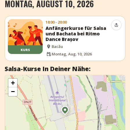
MONTAG, AUGUST 10, 2026
+
Event hinzufügen
18:00 - 20:00
Event t
Anfängerkurse für Salsa
und Bachata bei Ritmo
Dance Brașov
Bacău
KURS
Montag, Aug. 10, 2026
Salsa-Kurse In Deiner Nähe:
+
−