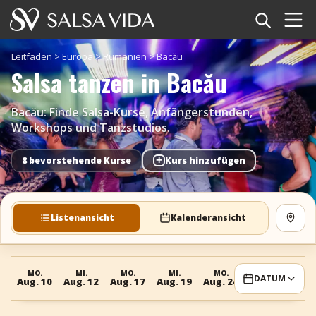
Startseite
Leitfäden
>
Europa
>
Rumänien
>
Bacău
Salsa tanzen in Bacău
Veranstaltungen
Bacău: Finde Salsa-Kurse, Anfängerstunden,
Nachrichten
Workshops und Tanzstudios.
Artikel
+
8 bevorstehende Kurse
Kurs hinzufügen
Videos
Listenansicht
Kalenderansicht
Karte
Salsa-Begriffe
Shop
MO.
MI.
MO.
MI.
MO.
DATUM
Aug. 10
Aug. 12
Aug. 17
Aug. 19
Aug. 24
TuneTempo