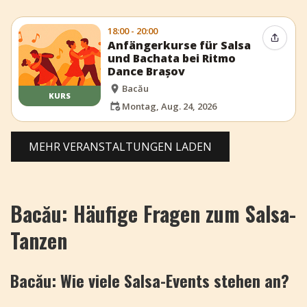
18:00 - 20:00
Event t
Anfängerkurse für Salsa
und Bachata bei Ritmo
Dance Brașov
Bacău
KURS
Montag, Aug. 24, 2026
MEHR VERANSTALTUNGEN LADEN
Bacău: Häufige Fragen zum Salsa-
Tanzen
Bacău: Wie viele Salsa-Events stehen an?