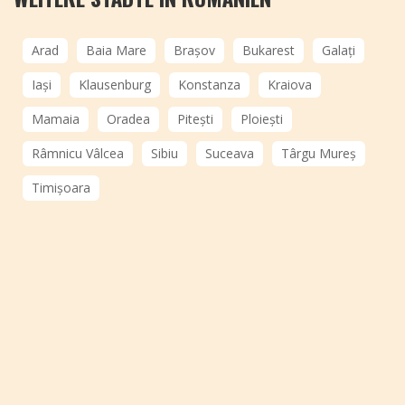
Arad
Baia Mare
Brașov
Bukarest
Galați
Iași
Klausenburg
Konstanza
Kraiova
Mamaia
Oradea
Pitești
Ploiești
Râmnicu Vâlcea
Sibiu
Suceava
Târgu Mureș
Timișoara