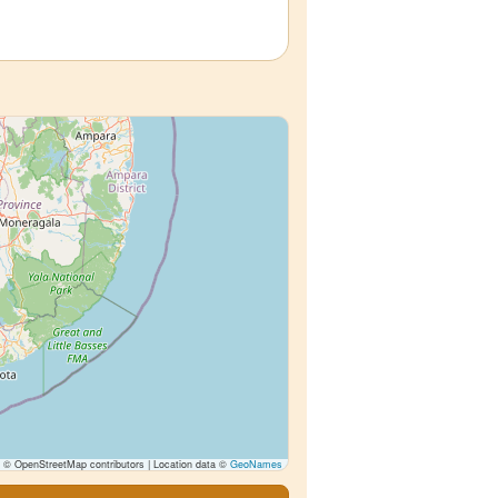
© OpenStreetMap contributors | Location data ©
GeoNames