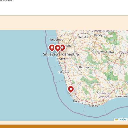
Leaflet
|