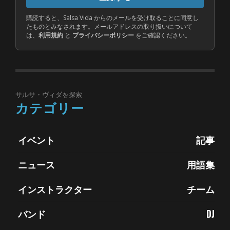
ア
ド
購読すると、Salsa Vida からのメールを受け取ることに同意し
たものとみなされます。メールアドレスの取り扱いについて
レ
は、
利用規約
と
プライバシーポリシー
をご確認ください。
ス
サルサ・ヴィダを探索
カテゴリー
イベント
記事
ニュース
用語集
インストラクター
チーム
バンド
DJ