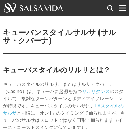
ホーム
キューバンスタイルサルサ (サル
イベント
サ・クバーナ)
ニュース
記事
キューバスタイルのサルサとは？
動画
キューバスタイルのサルサ、またはサルサ・クバーナ
（Casino）は、キューバに起源を持つ
サルサダンス
のスタ
サルサ用語集
イルで、複雑なターンパターンとボディアイソレーション
が特徴です。キューバスタイルのサルサは、
LAスタイルの
ショップ
サルサ
と同様に「オン1」のタイミングで踊られますが、キ
ューバのサルサはスロットではなく円形で踊られます（イ
TuneTempo
ーストコーストスイングに似ています）。